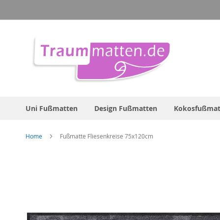
Direkt
zum
Inhalt
Uni Fußmatten
Design Fußmatten
Kokosfußmat
Home
Fußmatte Fliesenkreise 75x120cm
Zum
Ende
der
Bildergalerie
springen