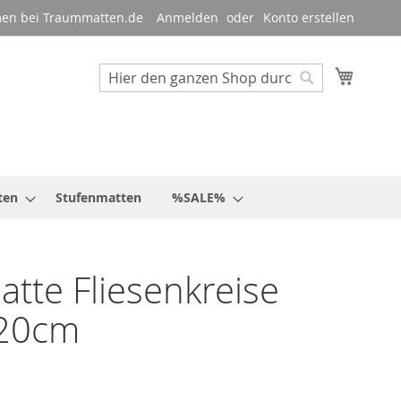
en bei Traummatten.de
Anmelden
Konto erstellen
Mein W
Suche
Suche
ten
Stufenmatten
%SALE%
tte Fliesenkreise
20cm