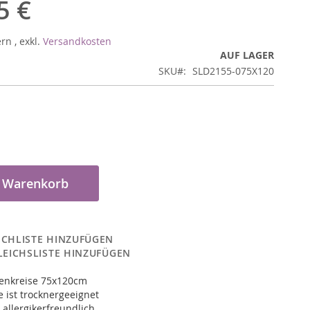
5 €
ern
,
exkl.
Versandkosten
AUF LAGER
SKU
SLD2155-075X120
n Warenkorb
CHLISTE HINZUFÜGEN
LEICHSLISTE HINZUFÜGEN
senkreise 75x120cm
 ist trocknergeeignet
 allergikerfreundlich