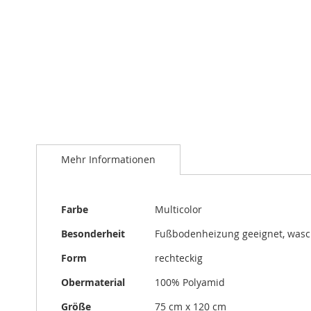
Zum
Anfang
der
Bildergalerie
springen
Mehr Informationen
Mehr
Farbe
Multicolor
Informationen
Besonderheit
Fußbodenheizung geeignet, was
Form
rechteckig
Obermaterial
100% Polyamid
Größe
75 cm x 120 cm