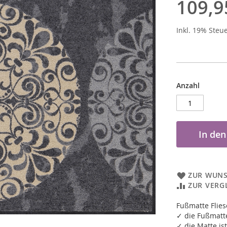
109,9
Inkl. 19% Steu
Anzahl
In de
ZUR WUNS
ZUR VERG
Fußmatte Flie
✓ die Fußmatte
✓ die Matte ist