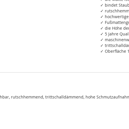
✓ bindet Staub
✓ rutschhemm
✓ hochwertige
✓ Fußmattengr
✓ die Höhe de
✓ 5 Jahre Qual
✓ maschinenwa
✓ trittschall
✓ Oberfläche 
chbar, rutschhemmend, trittschalldämmend, hohe Schmutzaufnah