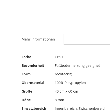
Zum
Anfang
Mehr Informationen
der
Bildergalerie
springen
Mehr
Farbe
Grau
Informationen
Besonderheit
Fußbodenheizung geeignet
Form
rechteckig
Obermaterial
100% Polypropylen
Größe
40 cm x 60 cm
Höhe
8 mm
Einsatzbereich
Innenbereich, Zwischenbereich