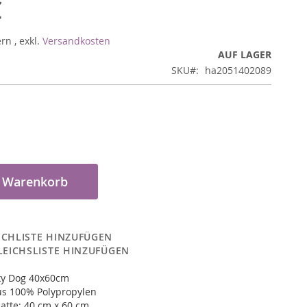
€
ern
,
exkl.
Versandkosten
AUF LAGER
SKU
ha2051402089
n Warenkorb
CHLISTE HINZUFÜGEN
LEICHSLISTE HINZUFÜGEN
ky Dog 40x60cm
us 100% Polypropylen
atte: 40 cm x 60 cm