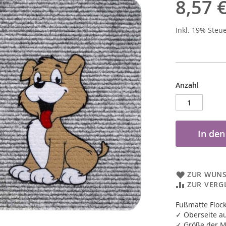
8,57 
Inkl. 19% Steu
Anzahl
In de
ZUR WUNS
ZUR VERG
Fußmatte Floc
✓ Oberseite a
✓ Größe der M