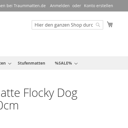
en bei Traummatten.de
Anmelden
Konto erstellen
Mein W
Suche
Suche
ten
Stufenmatten
%SALE%
tte Flocky Dog
0cm