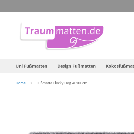
Direkt
zum
Inhalt
Uni Fußmatten
Design Fußmatten
Kokosfußmat
Home
Fußmatte Flocky Dog 40x60cm
Zum
Ende
der
Bildergalerie
springen