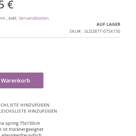
5 €
ern
,
exkl.
Versandkosten
AUF LAGER
SKU
SLD2877-075X150
n Warenkorb
CHLISTE HINZUFÜGEN
LEICHSLISTE HINZUFÜGEN
ina spring 75x150cm
 ist trocknergeeignet
 allergikerfreundlich