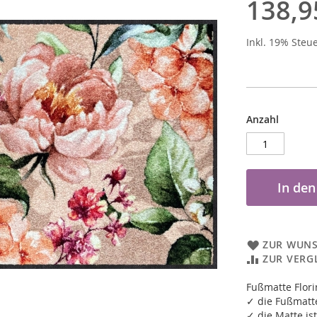
138,9
Inkl. 19% Steu
Anzahl
In de
ZUR WUNS
ZUR VERG
Fußmatte Flor
✓ die Fußmatte
✓ die Matte ist