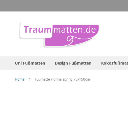
Direkt
zum
Inhalt
Uni Fußmatten
Design Fußmatten
Kokosfußmat
Home
Fußmatte Florina spring 75x150cm
Zum
Ende
der
Bildergalerie
springen