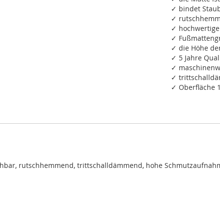
✓ bindet Staub
✓ rutschhemm
✓ hochwertige
✓ Fußmattengr
✓ die Höhe de
✓ 5 Jahre Qual
✓ maschinenwa
✓ trittschall
✓ Oberfläche 
chbar, rutschhemmend, trittschalldämmend, hohe Schmutzaufnah