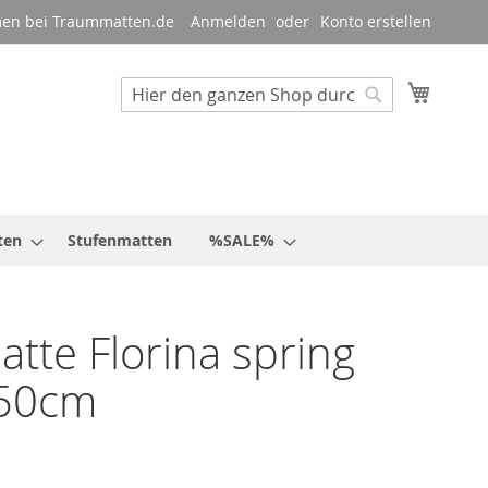
en bei Traummatten.de
Anmelden
Konto erstellen
Mein W
Suche
Suche
ten
Stufenmatten
%SALE%
tte Florina spring
50cm