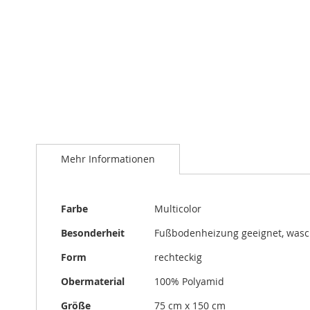
Zum
Anfang
der
Bildergalerie
springen
Mehr Informationen
Mehr
Farbe
Multicolor
Informationen
Besonderheit
Fußbodenheizung geeignet, was
Form
rechteckig
Obermaterial
100% Polyamid
Größe
75 cm x 150 cm