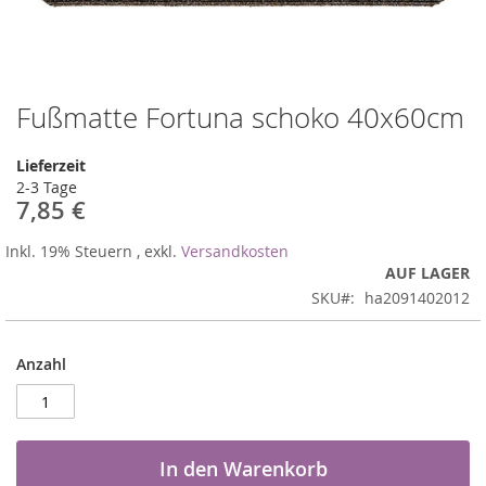
Fußmatte Fortuna schoko 40x60cm
Zum
Anfang
der
Lieferzeit
Bildergalerie
2-3 Tage
springen
7,85 €
Inkl. 19% Steuern
,
exkl.
Versandkosten
AUF LAGER
SKU
ha2091402012
Anzahl
In den Warenkorb