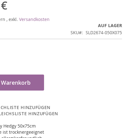
 €
ern
,
exkl.
Versandkosten
AUF LAGER
SKU
SLD2674-050X075
n Warenkorb
CHLISTE HINZUFÜGEN
LEICHSLISTE HINZUFÜGEN
ky Hedgy 50x75cm
 ist trocknergeeignet