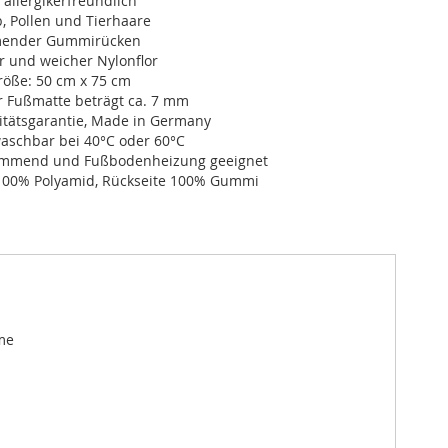
 allergikerfreundlich
, Pollen und Tierhaare
ender Gummirücken
r und weicher Nylonflor
öße: 50 cm x 75 cm
r Fußmatte beträgt ca. 7 mm
itätsgarantie, Made in Germany
schbar bei 40°C oder 60°C
dämmend und Fußbodenheizung geeignet
100% Polyamid, Rückseite 100% Gummi
me