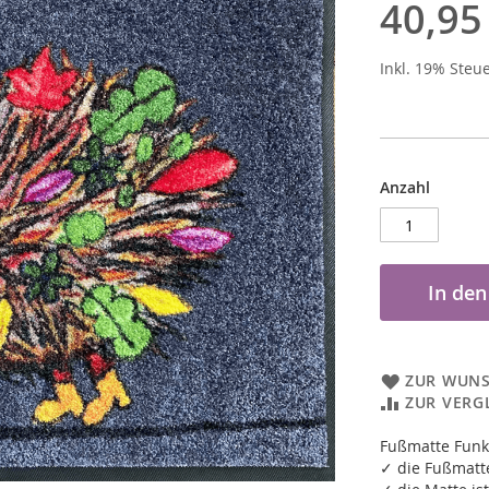
40,95
Inkl. 19% Steu
Anzahl
In de
ZUR WUNS
ZUR VERG
Fußmatte Fun
✓ die Fußmatte