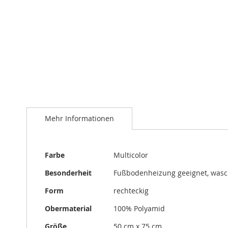
Zum
Anfang
der
Bildergalerie
springen
Mehr Informationen
Mehr
Farbe
Multicolor
Informationen
Besonderheit
Fußbodenheizung geeignet, was
Form
rechteckig
Obermaterial
100% Polyamid
Größe
50 cm x 75 cm