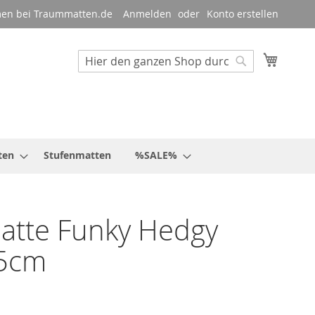
en bei Traummatten.de
Anmelden
Konto erstellen
Mein W
Suche
Suche
ten
Stufenmatten
%SALE%
atte Funky Hedgy
5cm