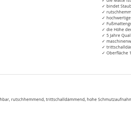
✓ die Matte ist
✓ bindet Staub
✓ rutschhemm
✓ hochwertige
✓ Fußmattengr
✓ die Höhe de
✓ 5 Jahre Qual
✓ maschinenwa
✓ trittschall
✓ Oberfläche 
chbar, rutschhemmend, trittschalldämmend, hohe Schmutzaufnah