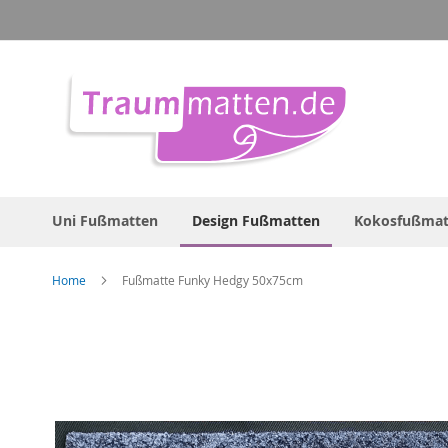
Direkt
zum
Inhalt
Uni Fußmatten
Design Fußmatten
Kokosfußmat
Home
Fußmatte Funky Hedgy 50x75cm
Zum
Ende
der
Bildergalerie
springen