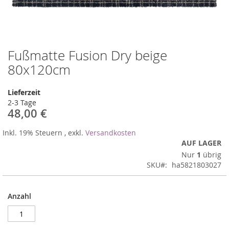
Fußmatte Fusion Dry beige
Zum
Anfang
80x120cm
der
Bildergalerie
Lieferzeit
springen
2-3 Tage
48,00 €
Inkl. 19% Steuern
,
exkl.
Versandkosten
AUF LAGER
Nur
1
übrig
SKU
ha5821803027
Anzahl