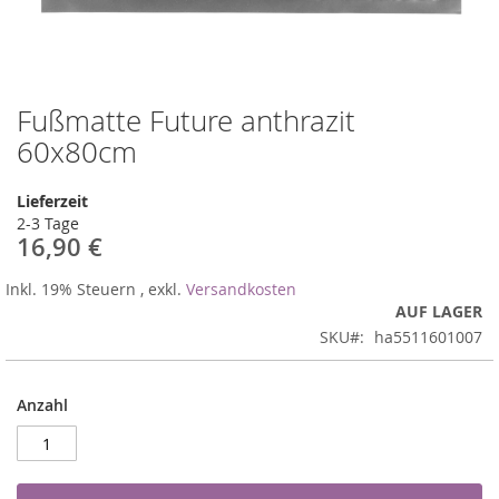
Fußmatte Future anthrazit
Zum
Anfang
60x80cm
der
Bildergalerie
Lieferzeit
springen
2-3 Tage
16,90 €
Inkl. 19% Steuern
,
exkl.
Versandkosten
AUF LAGER
SKU
ha5511601007
Anzahl