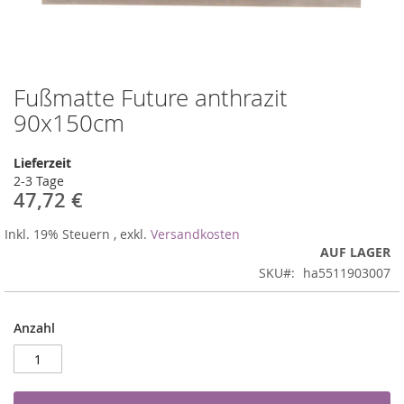
Fußmatte Future anthrazit
Zum
Anfang
90x150cm
der
Bildergalerie
Lieferzeit
springen
2-3 Tage
47,72 €
Inkl. 19% Steuern
,
exkl.
Versandkosten
AUF LAGER
SKU
ha5511903007
Anzahl