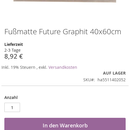
Fußmatte Future Graphit 40x60cm
Zum
Anfang
der
Lieferzeit
Bildergalerie
2-3 Tage
springen
8,92 €
Inkl. 19% Steuern
,
exkl.
Versandkosten
AUF LAGER
SKU
ha5511402052
Anzahl
In den Warenkorb