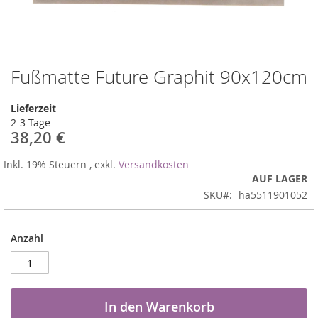
Fußmatte Future Graphit 90x120cm
Zum
Anfang
der
Lieferzeit
Bildergalerie
2-3 Tage
springen
38,20 €
Inkl. 19% Steuern
,
exkl.
Versandkosten
AUF LAGER
SKU
ha5511901052
Anzahl
In den Warenkorb