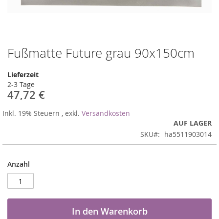
Fußmatte Future grau 90x150cm
Zum
Anfang
der
Lieferzeit
Bildergalerie
2-3 Tage
springen
47,72 €
Inkl. 19% Steuern
,
exkl.
Versandkosten
AUF LAGER
SKU
ha5511903014
Anzahl
In den Warenkorb