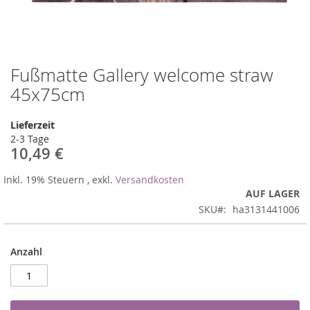
Fußmatte Gallery welcome straw
Zum
Anfang
45x75cm
der
Bildergalerie
Lieferzeit
springen
2-3 Tage
10,49 €
Inkl. 19% Steuern
,
exkl.
Versandkosten
AUF LAGER
SKU
ha3131441006
Anzahl