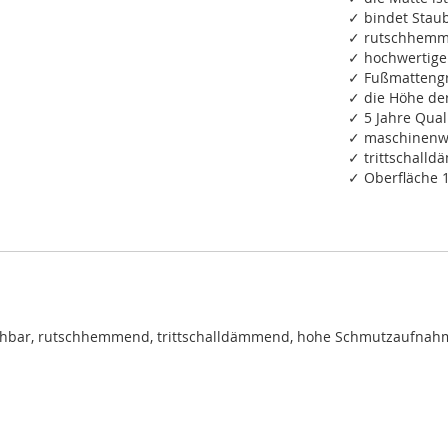
✓ bindet Staub
✓ rutschhemm
✓ hochwertige
✓ Fußmattengr
✓ die Höhe de
✓ 5 Jahre Qual
✓ maschinenwa
✓ trittschall
✓ Oberfläche 
chbar, rutschhemmend, trittschalldämmend, hohe Schmutzaufnah