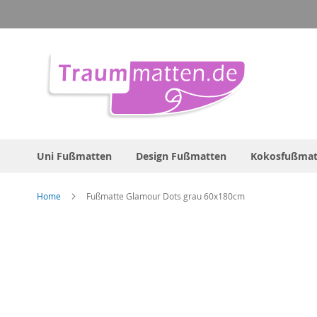
Direkt
zum
Inhalt
Uni Fußmatten
Design Fußmatten
Kokosfußmat
Home
Fußmatte Glamour Dots grau 60x180cm
Zum
Ende
der
Bildergalerie
springen