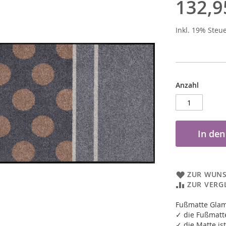
132,9
Inkl. 19% Steu
Anzahl
In de
ZUR WUNS
ZUR VERG
Fußmatte Glam
✓ die Fußmatte
✓ die Matte ist