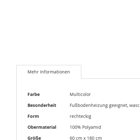
Zum
Anfang
der
Bildergalerie
springen
Mehr Informationen
Mehr
Farbe
Multicolor
Informationen
Besonderheit
Fußbodenheizung geeignet, was
Form
rechteckig
Obermaterial
100% Polyamid
Größe
60 cm x 180 cm