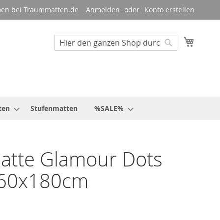
en bei Traummatten.de
Anmelden
Konto erstellen
Mein W
Suche
Suche
ten
Stufenmatten
%SALE%
atte Glamour Dots
 60x180cm