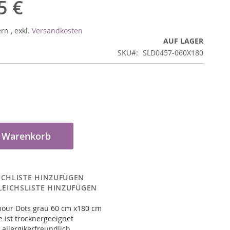
5 €
ern
,
exkl.
Versandkosten
AUF LAGER
SKU
SLD0457-060X180
n Warenkorb
CHLISTE HINZUFÜGEN
LEICHSLISTE HINZUFÜGEN
our Dots grau 60 cm x180 cm
 ist trocknergeeignet
 allergikerfreundlich