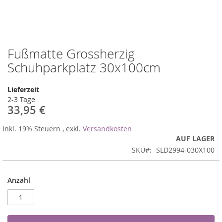
Fußmatte Grossherzig
Zum
Anfang
Schuhparkplatz 30x100cm
der
Bildergalerie
Lieferzeit
springen
2-3 Tage
33,95 €
Inkl. 19% Steuern
,
exkl.
Versandkosten
AUF LAGER
SKU
SLD2994-030X100
Anzahl