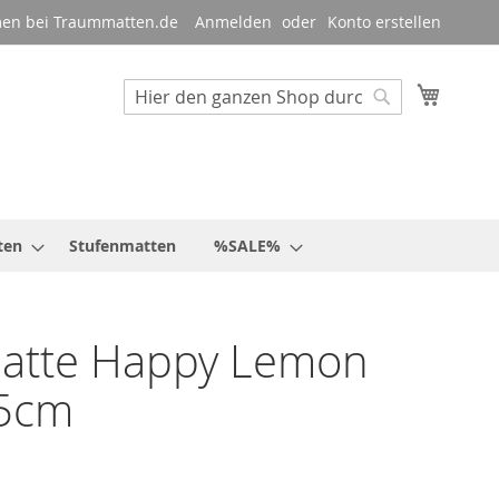
en bei Traummatten.de
Anmelden
Konto erstellen
Mein W
Suche
Suche
ten
Stufenmatten
%SALE%
atte Happy Lemon
5cm