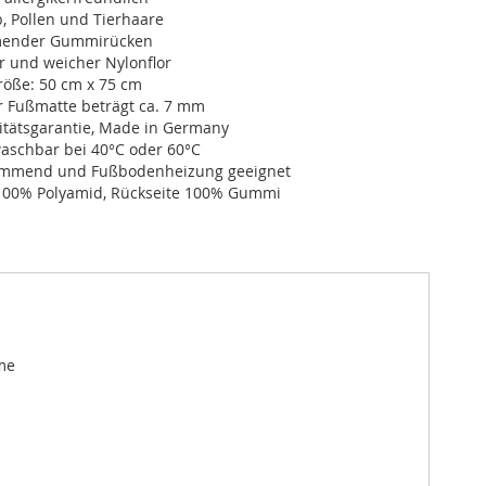
, Pollen und Tierhaare
ender Gummirücken
r und weicher Nylonflor
öße: 50 cm x 75 cm
r Fußmatte beträgt ca. 7 mm
itätsgarantie, Made in Germany
schbar bei 40°C oder 60°C
dämmend und Fußbodenheizung geeignet
100% Polyamid, Rückseite 100% Gummi
me