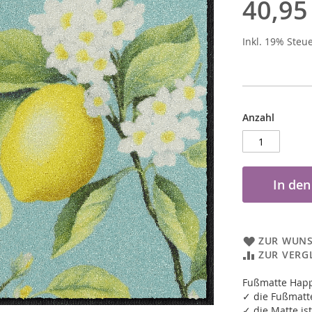
40,95
Inkl. 19% Steu
Anzahl
In de
ZUR WUNS
ZUR VERG
Fußmatte Hap
✓ die Fußmatte
✓ die Matte ist