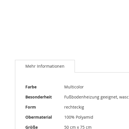
Zum
Anfang
der
Bildergalerie
springen
Mehr Informationen
Mehr
Farbe
Multicolor
Informationen
Besonderheit
Fußbodenheizung geeignet, was
Form
rechteckig
Obermaterial
100% Polyamid
Größe
50 cm x 75 cm