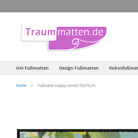
Direkt
zum
Inhalt
Uni Fußmatten
Design Fußmatten
Kokosfußmat
Home
Fußmatte Happy Lemon 50x75cm
Zum
Ende
der
Bildergalerie
springen