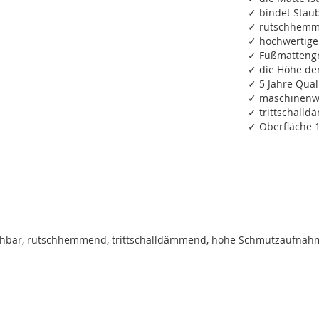
✓ bindet Staub
✓ rutschhemm
✓ hochwertige
✓ Fußmattengr
✓ die Höhe de
✓ 5 Jahre Qual
✓ maschinenwa
✓ trittschall
✓ Oberfläche 
chbar, rutschhemmend, trittschalldämmend, hohe Schmutzaufnah