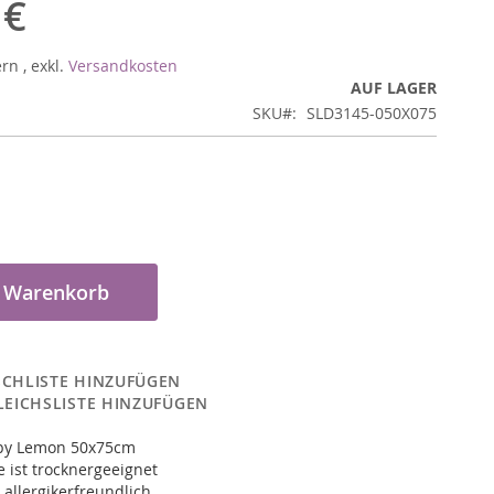
 €
ern
,
exkl.
Versandkosten
AUF LAGER
SKU
SLD3145-050X075
n Warenkorb
CHLISTE HINZUFÜGEN
LEICHSLISTE HINZUFÜGEN
py Lemon 50x75cm
 ist trocknergeeignet
 allergikerfreundlich