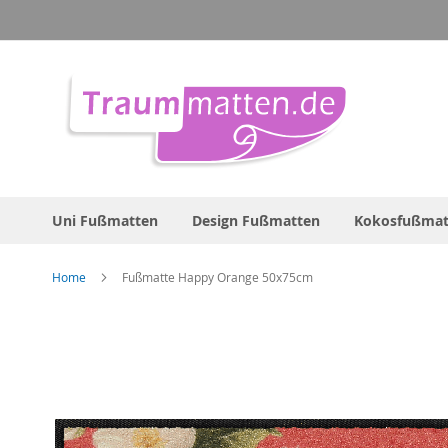
Direkt
zum
Inhalt
Uni Fußmatten
Design Fußmatten
Kokosfußmat
Home
Fußmatte Happy Orange 50x75cm
Zum
Ende
der
Bildergalerie
springen