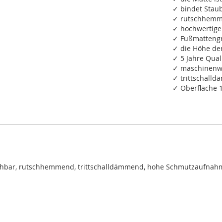
✓ bindet Staub
✓ rutschhemm
✓ hochwertige
✓ Fußmattengr
✓ die Höhe de
✓ 5 Jahre Qual
✓ maschinenwa
✓ trittschall
✓ Oberfläche 
chbar, rutschhemmend, trittschalldämmend, hohe Schmutzaufnah