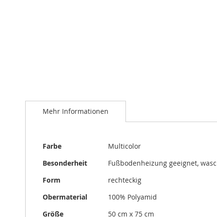
Zum
Anfang
der
Bildergalerie
springen
Mehr Informationen
Mehr
Farbe
Multicolor
Informationen
Besonderheit
Fußbodenheizung geeignet, was
Form
rechteckig
Obermaterial
100% Polyamid
Größe
50 cm x 75 cm