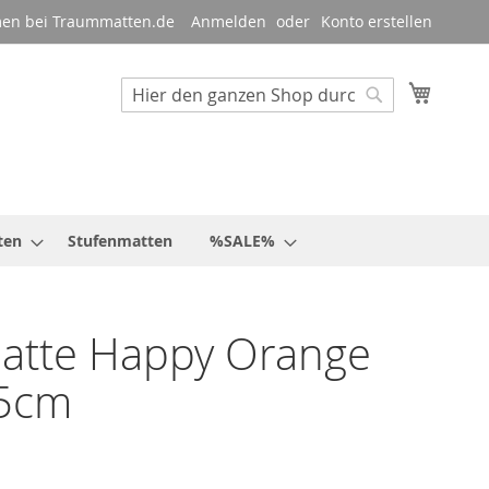
en bei Traummatten.de
Anmelden
Konto erstellen
Mein W
Suche
Suche
ten
Stufenmatten
%SALE%
atte Happy Orange
5cm