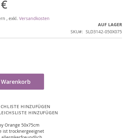
 €
ern
,
exkl.
Versandkosten
AUF LAGER
SKU
SLD3142-050X075
n Warenkorb
CHLISTE HINZUFÜGEN
LEICHSLISTE HINZUFÜGEN
py Orange 50x75cm
 ist trocknergeeignet
 allergikerfreundlich