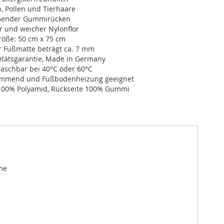
, Pollen und Tierhaare
ender Gummirücken
r und weicher Nylonflor
öße: 50 cm x 75 cm
r Fußmatte beträgt ca. 7 mm
itätsgarantie, Made in Germany
schbar bei 40°C oder 60°C
dämmend und Fußbodenheizung geeignet
100% Polyamid, Rückseite 100% Gummi
me