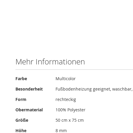
Zum
Anfang
der
Bildergalerie
Mehr Informationen
springen
Mehr
Farbe
Multicolor
Informationen
Besonderheit
Fußbodenheizung geeignet, waschbar,
Form
rechteckig
Obermaterial
100% Polyester
Größe
50 cm x 75 cm
Höhe
8 mm