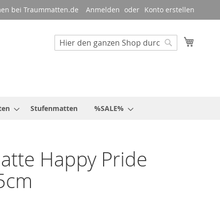
en bei Traummatten.de
Anmelden
Konto erstellen
Mein W
Suche
Suche
ten
Stufenmatten
%SALE%
tte Happy Pride
5cm