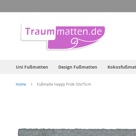
Direkt
zum
Inhalt
Uni Fußmatten
Design Fußmatten
Kokosfußmat
Home
Fußmatte Happy Pride 50x75cm
Zum
Ende
der
Bildergalerie
springen