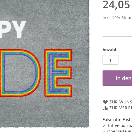
24,05
Inkl. 19% Steu
Anzahl
In de
ZUR WUNS
ZUR VERG
Fußmatte Fash
✓ Tuftvelourm
✓ Oberseite au