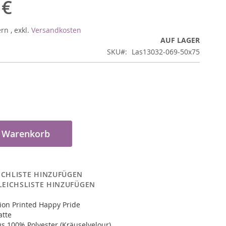
 €
ern
,
exkl.
Versandkosten
AUF LAGER
SKU
Las13032-069-50x75
n Warenkorb
CHLISTE HINZUFÜGEN
LEICHSLISTE HINZUFÜGEN
ion Printed Happy Pride
atte
s 100% Polyester (Kräuselvelour)