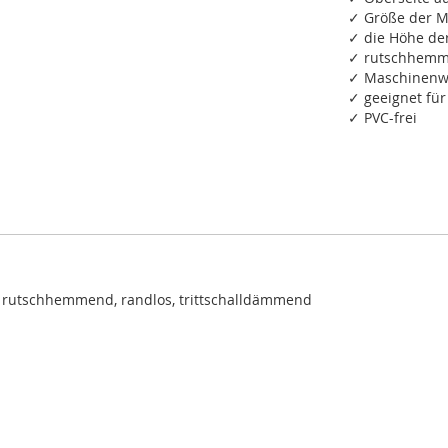
✓ Größe der M
✓ die Höhe de
✓ rutschhemme
✓ Maschinenwa
✓ geeignet fü
✓ PVC-frei
 rutschhemmend, randlos, trittschalldämmend