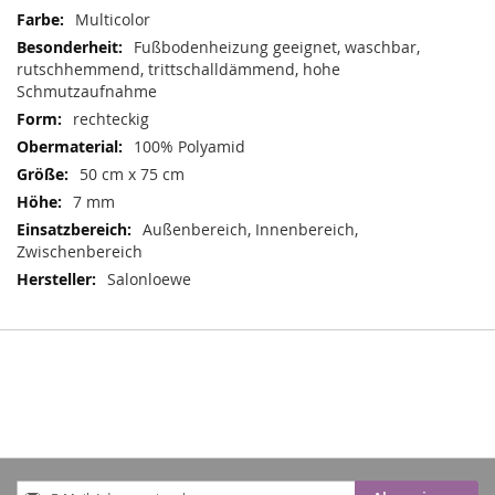
Mehr
Multicolor
Informationen
Fußbodenheizung geeignet, waschbar,
rutschhemmend, trittschalldämmend, hohe
Schmutzaufnahme
rechteckig
100% Polyamid
50 cm x 75 cm
7 mm
Außenbereich, Innenbereich,
Zwischenbereich
Salonloewe
Anmeldung