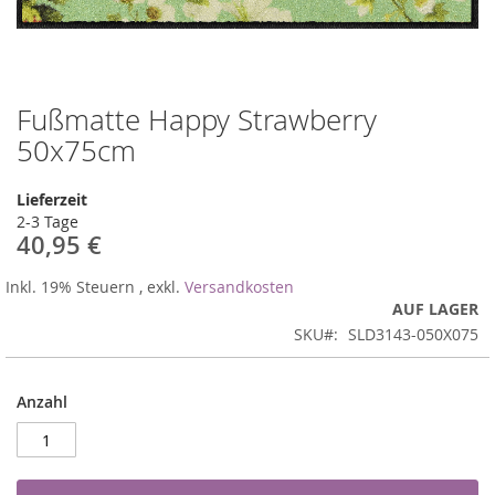
Fußmatte Happy Strawberry
Zum
Anfang
50x75cm
der
Bildergalerie
Lieferzeit
springen
2-3 Tage
40,95 €
Inkl. 19% Steuern
,
exkl.
Versandkosten
AUF LAGER
SKU
SLD3143-050X075
Anzahl