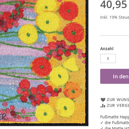
40,95
Inkl. 19% Steu
Anzahl
In de
ZUR WUNS
ZUR VERG
Fußmatte Happ
✓ die Fußmatte
✓ die Matte ist