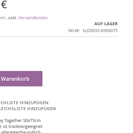
 €
ern
,
exkl.
Versandkosten
AUF LAGER
SKU
SLD3033-050X075
n Warenkorb
CHLISTE HINZUFÜGEN
LEICHSLISTE HINZUFÜGEN
y Together 50x75cm
 ist trocknergeeignet
 allergikerfreundlich