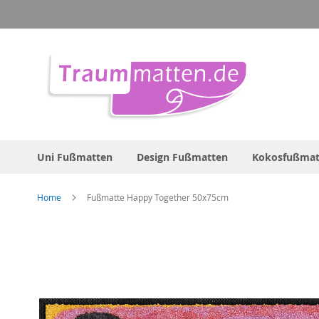
Direkt
zum
Inhalt
Uni Fußmatten
Design Fußmatten
Kokosfußmat
Home
Fußmatte Happy Together 50x75cm
Zum
Ende
der
Bildergalerie
springen