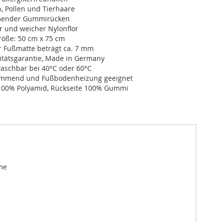
, Pollen und Tierhaare
ender Gummirücken
r und weicher Nylonflor
öße: 50 cm x 75 cm
r Fußmatte beträgt ca. 7 mm
itätsgarantie, Made in Germany
schbar bei 40°C oder 60°C
dämmend und Fußbodenheizung geeignet
100% Polyamid, Rückseite 100% Gummi
me