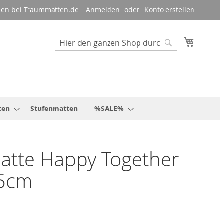
en bei Traummatten.de
Anmelden
Konto erstellen
Mein W
Suche
Suche
ten
Stufenmatten
%SALE%
atte Happy Together
5cm