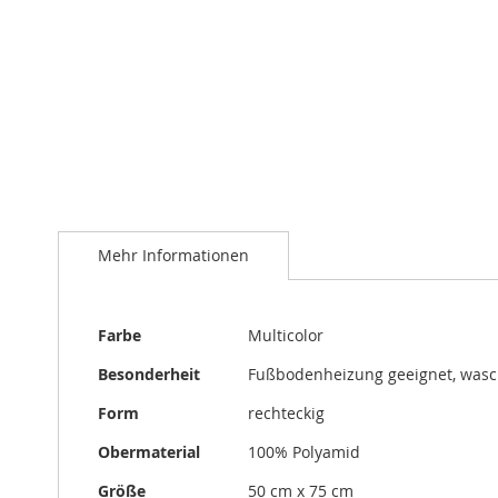
Zum
Anfang
der
Bildergalerie
springen
Mehr Informationen
Mehr
Farbe
Multicolor
Informationen
Besonderheit
Fußbodenheizung geeignet, was
Form
rechteckig
Obermaterial
100% Polyamid
Größe
50 cm x 75 cm