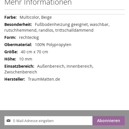
Mehr Informationen
Mehr
Multicolor, Beige
Informationen
Fußbodenheizung geeignet, waschbar,
rutschhemmend, randlos, trittschalldämmend
rechteckig
100% Polypropylen
40 cm x 70 cm
10 mm
Außenbereich, Innenbereich,
Zwischenbereich
TraumMatten.de
Anmeldung
Abonnieren
zum