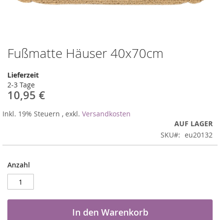
Fußmatte Häuser 40x70cm
Zum
Anfang
der
Lieferzeit
Bildergalerie
2-3 Tage
springen
10,95 €
Inkl. 19% Steuern
,
exkl.
Versandkosten
AUF LAGER
SKU
eu20132
Anzahl
In den Warenkorb