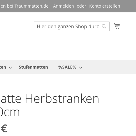
en bei Traummatten.de
Anmelden
Konto erstellen
Mein W
Suche
Suche
ten
Stufenmatten
%SALE%
atte Herbstranken
0cm
 €