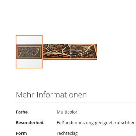
Zum
Anfang
der
Bildergalerie
Mehr Informationen
springen
Mehr
Farbe
Multicolor
Informationen
Besonderheit
Fußbodenheizung geeignet, rutschhem
Form
rechteckig