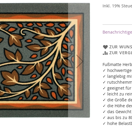
Inkl. 19% Steu
Benachrichtige
ZUR WUNS
ZUR VERG
Fußmatte Herb
✓ hochwertiger
✓ langlebig mi
✓ rutschhemm
✓ geeignet fü
✓ leicht zu re
✓ die Größe de
✓ die Höhe de
✓ das Gewicht 
✓ aus bis zu 8
✓ hohe Belastb