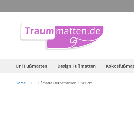
Direkt
zum
Inhalt
Uni Fußmatten
Design Fußmatten
Kokosfußmat
Home
Fußmatte Herbstranken 33x60cm
Zum
Ende
der
Bildergalerie
springen