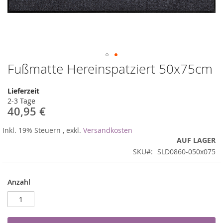
Fußmatte Hereinspatziert 50x75cm
Zum
Anfang
der
Lieferzeit
Bildergalerie
2-3 Tage
springen
40,95 €
Inkl. 19% Steuern
,
exkl.
Versandkosten
AUF LAGER
SKU
SLD0860-050x075
Anzahl