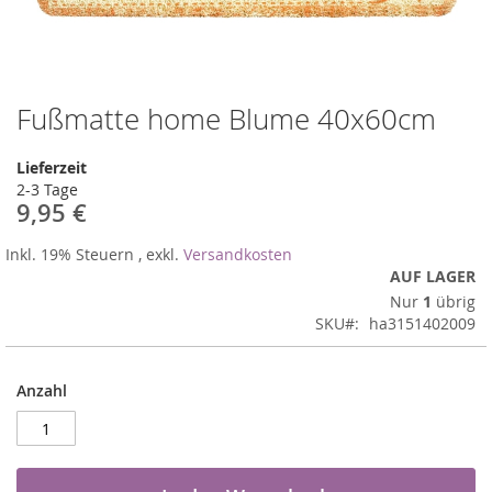
Fußmatte home Blume 40x60cm
Zum
Anfang
der
Lieferzeit
Bildergalerie
2-3 Tage
springen
9,95 €
Inkl. 19% Steuern
,
exkl.
Versandkosten
AUF LAGER
Nur
1
übrig
SKU
ha3151402009
Anzahl