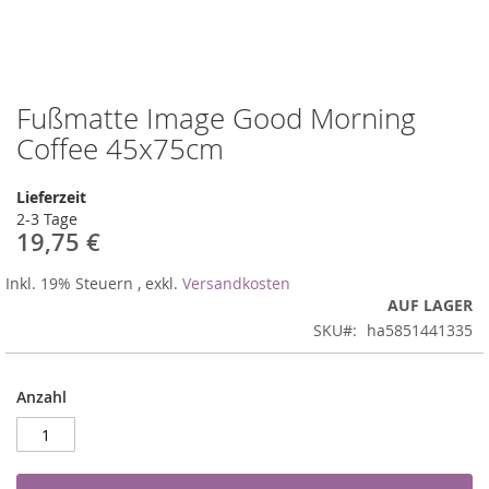
Fußmatte Image Good Morning
Zum
Anfang
Coffee 45x75cm
der
Bildergalerie
Lieferzeit
springen
2-3 Tage
19,75 €
Inkl. 19% Steuern
,
exkl.
Versandkosten
AUF LAGER
SKU
ha5851441335
Anzahl