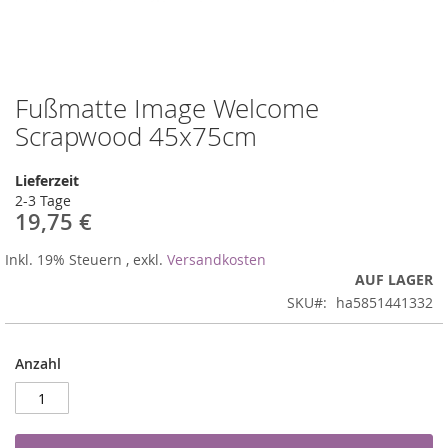
Fußmatte Image Welcome
Zum
Anfang
Scrapwood 45x75cm
der
Bildergalerie
Lieferzeit
springen
2-3 Tage
19,75 €
Inkl. 19% Steuern
,
exkl.
Versandkosten
AUF LAGER
SKU
ha5851441332
Anzahl