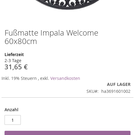
Fußmatte Impala Welcome
Zum
Anfang
60x80cm
der
Bildergalerie
Lieferzeit
springen
2-3 Tage
31,65 €
Inkl. 19% Steuern
,
exkl.
Versandkosten
AUF LAGER
SKU
ha3691601002
Anzahl