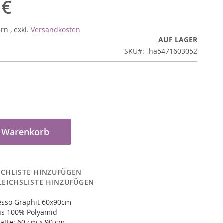
 €
ern
,
exkl.
Versandkosten
AUF LAGER
SKU
ha5471603052
n Warenkorb
CHLISTE HINZUFÜGEN
LEICHSLISTE HINZUFÜGEN
esso Graphit 60x90cm
us 100% Polyamid
atte: 60 cm x 90 cm