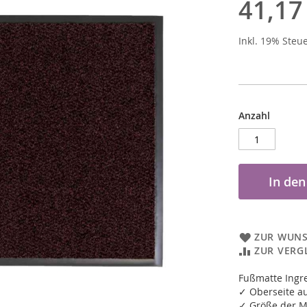
41,17
Inkl. 19% Steu
Anzahl
In de
ZUR WUNS
ZUR VERG
Fußmatte Ingr
✓ Oberseite a
✓ Größe der M