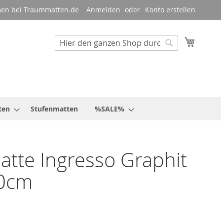
en bei Traummatten.de
Anmelden
Konto erstellen
Mein W
Suche
Suche
ten
Stufenmatten
%SALE%
tte Ingresso Graphit
0cm