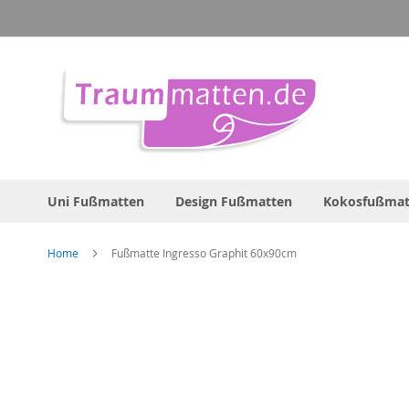
Direkt
zum
Inhalt
Uni Fußmatten
Design Fußmatten
Kokosfußmat
Home
Fußmatte Ingresso Graphit 60x90cm
Zum
Ende
der
Bildergalerie
springen