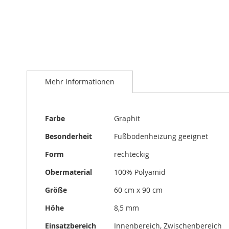
Zum
Anfang
Mehr Informationen
der
Bildergalerie
springen
Mehr
Farbe
Graphit
Informationen
Besonderheit
Fußbodenheizung geeignet
Form
rechteckig
Obermaterial
100% Polyamid
Größe
60 cm x 90 cm
Höhe
8,5 mm
Einsatzbereich
Innenbereich, Zwischenbereich