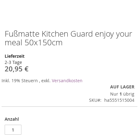
Fußmatte Kitchen Guard enjoy your
Zum
Anfang
meal 50x150cm
der
Bildergalerie
Lieferzeit
springen
2-3 Tage
20,95 €
Inkl. 19% Steuern
,
exkl.
Versandkosten
AUF LAGER
Nur
1
übrig
SKU
ha5551515004
Anzahl