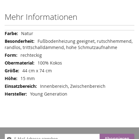
Mehr Informationen
Mehr
Natur
Informationen
Fußbodenheizung geeignet, rutschhemmend,
randlos, trittschalldämmend, hohe Schmutzaufnahme
rechteckig
100% Kokos
44 cm x 74 cm
15 mm
Innenbereich, Zwischenbereich
Young Generation
Anmeldung
Abonnieren