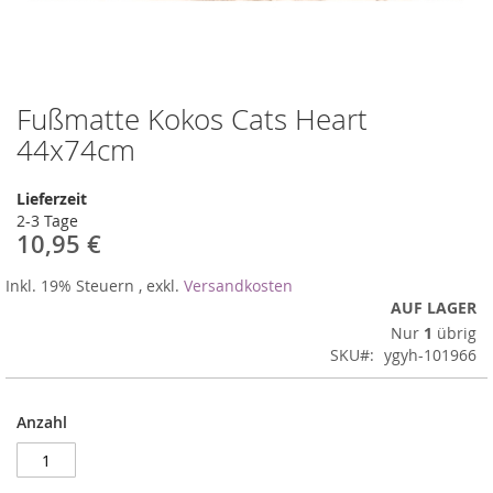
Fußmatte Kokos Cats Heart
Zum
Anfang
44x74cm
der
Bildergalerie
Lieferzeit
springen
2-3 Tage
10,95 €
Inkl. 19% Steuern
,
exkl.
Versandkosten
AUF LAGER
Nur
1
übrig
SKU
ygyh-101966
Anzahl