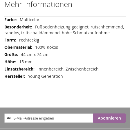
Mehr Informationen
Mehr
Multicolor
Informationen
Fußbodenheizung geeignet, rutschhemmend,
randlos, trittschalldämmend, hohe Schmutzaufnahme
rechteckig
100% Kokos
44 cm x 74 cm
15 mm
Innenbereich, Zwischenbereich
Young Generation
Anmeldung
Abonnieren
zum
Newsletter: