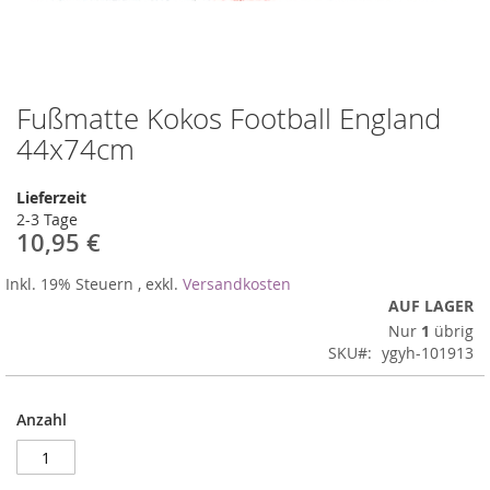
Fußmatte Kokos Football England
Zum
Anfang
44x74cm
der
Bildergalerie
Lieferzeit
springen
2-3 Tage
10,95 €
Inkl. 19% Steuern
,
exkl.
Versandkosten
AUF LAGER
Nur
1
übrig
SKU
ygyh-101913
Anzahl