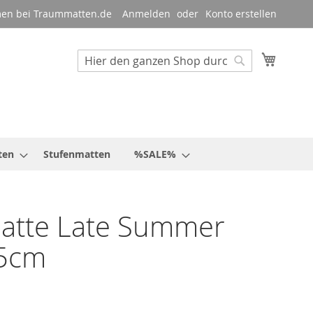
en bei Traummatten.de
Anmelden
Konto erstellen
Mein W
Suche
Suche
ten
Stufenmatten
%SALE%
atte Late Summer
5cm