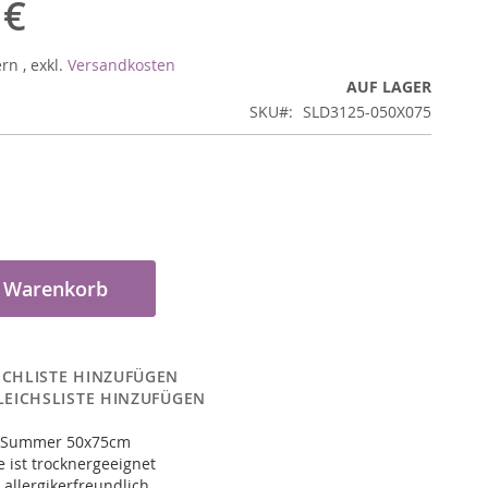
 €
ern
,
exkl.
Versandkosten
AUF LAGER
SKU
SLD3125-050X075
n Warenkorb
CHLISTE HINZUFÜGEN
LEICHSLISTE HINZUFÜGEN
e Summer 50x75cm
 ist trocknergeeignet
 allergikerfreundlich