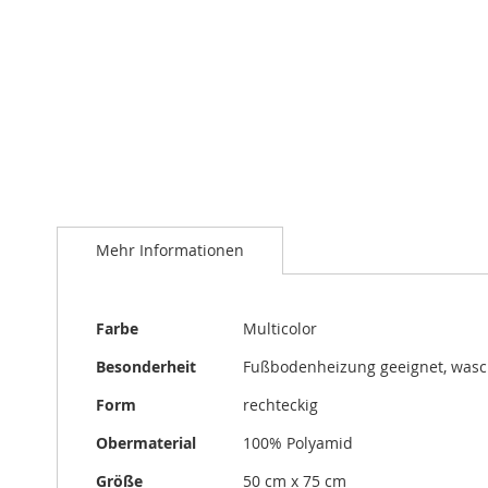
Zum
Anfang
der
Bildergalerie
springen
Mehr Informationen
Mehr
Farbe
Multicolor
Informationen
Besonderheit
Fußbodenheizung geeignet, was
Form
rechteckig
Obermaterial
100% Polyamid
Größe
50 cm x 75 cm