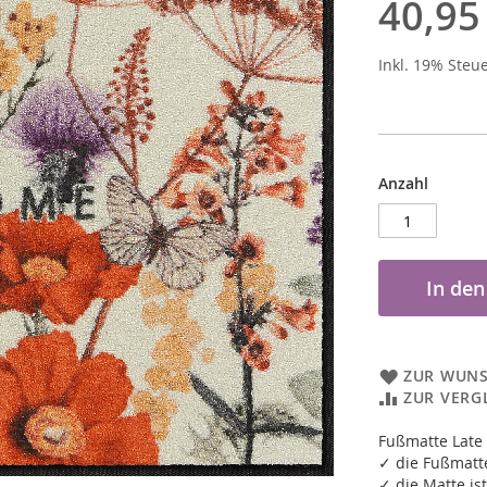
40,95
Inkl. 19% Steu
Anzahl
In de
ZUR WUNS
ZUR VERG
Fußmatte Lat
✓ die Fußmatte
✓ die Matte ist