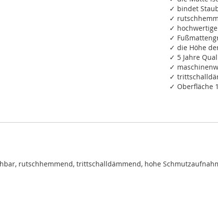
✓ bindet Staub
✓ rutschhemm
✓ hochwertige
✓ Fußmattengr
✓ die Höhe de
✓ 5 Jahre Qual
✓ maschinenwa
✓ trittschall
✓ Oberfläche 
chbar, rutschhemmend, trittschalldämmend, hohe Schmutzaufnah