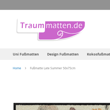
Direkt
zum
Inhalt
Uni Fußmatten
Design Fußmatten
Kokosfußmat
Home
Fußmatte Late Summer 50x75cm
Zum
Ende
der
Bildergalerie
springen