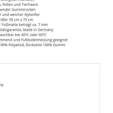
, Pollen und Tierhaare
ender Gummirücken
r und weicher Nylonflor
öße: 50 cm x 75 cm
r Fußmatte beträgt ca. 7 mm
itätsgarantie, Made in Germany
schbar bei 40°C oder 60°C
dämmend und Fußbodenheizung geeignet
100% Polyamid, Rückseite 100% Gummi
me