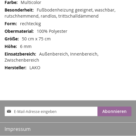
Mehr
Multicolor
Informationen
Fußbodenheizung geeignet, waschbar,
rutschhemmend, randlos, trittschalldämmend
rechteckig
100% Polyester
50 cm x 75 cm
6 mm
Außenbereich, Innenbereich,
Zwischenbereich
LAKO
Anmeldung
Abonnieren
zum
Newsletter:
Impressum