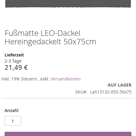
Fußmatte LEO-Dackel
Zum
Anfang
Hereingedackelt 50x75cm
der
Bildergalerie
Lieferzeit
springen
2-3 Tage
21,49 €
Inkl. 19% Steuern
,
exkl.
Versandkosten
AUF LAGER
SKU
LaS13132-055-50x75
Anzahl