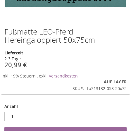
Fußmatte LEO-Pferd
Zum
Anfang
Hereingaloppiert 50x75cm
der
Bildergalerie
Lieferzeit
springen
2-3 Tage
20,99 €
Inkl. 19% Steuern
,
exkl.
Versandkosten
AUF LAGER
SKU
LaS13132-058-50x75
Anzahl