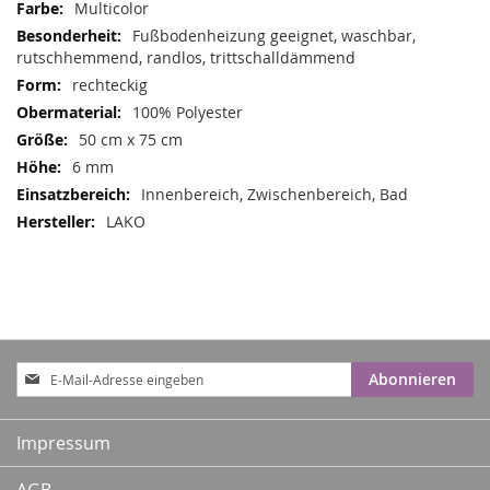
Mehr
Multicolor
Informationen
Fußbodenheizung geeignet, waschbar,
rutschhemmend, randlos, trittschalldämmend
rechteckig
100% Polyester
50 cm x 75 cm
6 mm
Innenbereich, Zwischenbereich, Bad
LAKO
Anmeldung
Abonnieren
zum
Newsletter:
Impressum