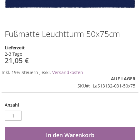
Fußmatte Leuchtturm 50x75cm
Zum
Anfang
der
Lieferzeit
Bildergalerie
2-3 Tage
springen
21,05 €
Inkl. 19% Steuern
,
exkl.
Versandkosten
AUF LAGER
SKU
LaS13132-031-50x75
Anzahl
In den Warenkorb