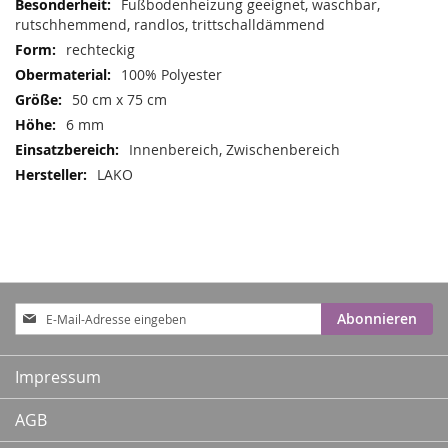
Fußbodenheizung geeignet, waschbar,
rutschhemmend, randlos, trittschalldämmend
rechteckig
100% Polyester
50 cm x 75 cm
6 mm
Innenbereich, Zwischenbereich
LAKO
Anmeldung
Abonnieren
zum
Newsletter:
Impressum
AGB