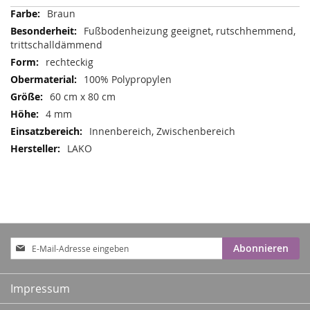
Mehr
Braun
Informationen
Fußbodenheizung geeignet, rutschhemmend,
trittschalldämmend
rechteckig
100% Polypropylen
60 cm x 80 cm
4 mm
Innenbereich, Zwischenbereich
LAKO
Anmeldung
Abonnieren
zum
Newsletter:
Impressum