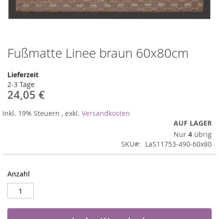
Fußmatte Linee braun 60x80cm
Zum
Anfang
der
Lieferzeit
Bildergalerie
2-3 Tage
springen
24,05 €
Inkl. 19% Steuern
,
exkl.
Versandkosten
AUF LAGER
Nur
4
übrig
SKU
LaS11753-490-60x80
Anzahl