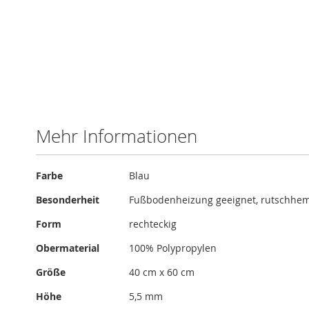
Zum
Anfang
der
Bildergalerie
Mehr Informationen
springen
Mehr
Farbe
Blau
Informationen
Besonderheit
Fußbodenheizung geeignet, rutschh
Form
rechteckig
Obermaterial
100% Polypropylen
Größe
40 cm x 60 cm
Höhe
5,5 mm