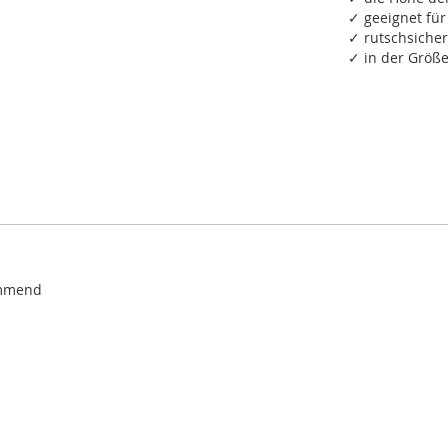
✓ geeignet fü
✓ rutschsiche
✓ in der Größe
emmend