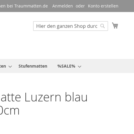
en bei Traummatten.de
Anmelden
Konto erstellen
Mein W
Suche
Suche
ten
Stufenmatten
%SALE%
tte Luzern blau
0cm