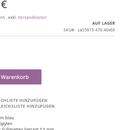
 €
ern
,
exkl.
Versandkosten
AUF LAGER
SKU
LaS5815-470-40x60
n Warenkorb
CHLISTE HINZUFÜGEN
LEICHSLISTE HINZUFÜGEN
rn blau
opylen
r Fußmatten beträgt 5,5 mm