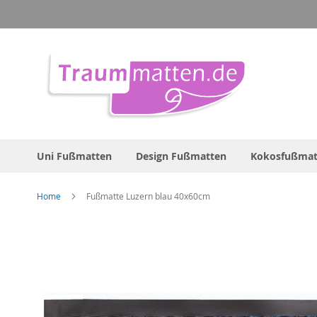
Direkt
zum
Inhalt
Uni Fußmatten
Design Fußmatten
Kokosfußmat
Home
Fußmatte Luzern blau 40x60cm
Zum
Ende
der
Bildergalerie
springen