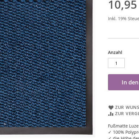
10,95
Inkl. 19% Steu
Anzahl
In de
ZUR WUNS
ZUR VERG
Fußmatte Luze
✓ 100% Polypr
✓ die Höhe de