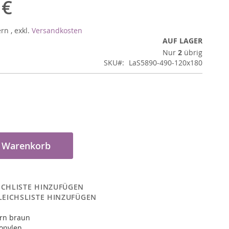
 €
ern
,
exkl.
Versandkosten
AUF LAGER
Nur
2
übrig
SKU
LaS5890-490-120x180
n Warenkorb
CHLISTE HINZUFÜGEN
LEICHSLISTE HINZUFÜGEN
rn braun
opylen