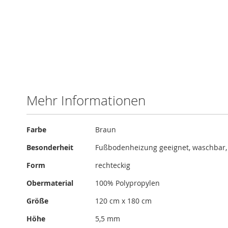
Zum
Anfang
der
Bildergalerie
Mehr Informationen
springen
Mehr
Farbe
Braun
Informationen
Besonderheit
Fußbodenheizung geeignet, waschbar
Form
rechteckig
Obermaterial
100% Polypropylen
Größe
120 cm x 180 cm
Höhe
5,5 mm