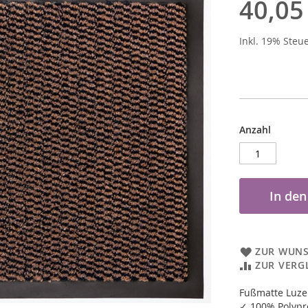
40,05
Inkl. 19% Steu
Anzahl
In de
ZUR WUNS
ZUR VERG
Fußmatte Luze
✓ 100% Polypr