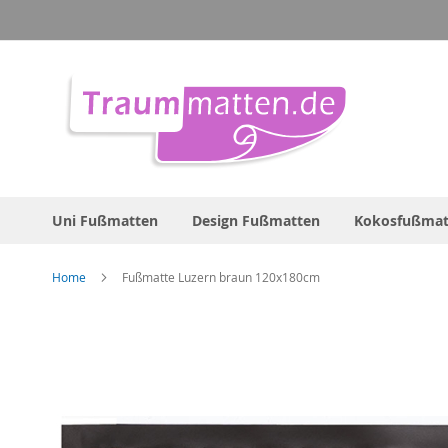
Direkt
zum
Inhalt
Uni Fußmatten
Design Fußmatten
Kokosfußmat
Home
Fußmatte Luzern braun 120x180cm
Zum
Ende
der
Bildergalerie
springen