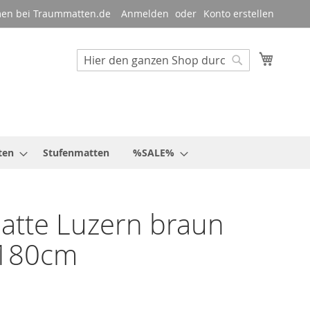
en bei Traummatten.de
Anmelden
Konto erstellen
Mein W
Suche
Suche
ten
Stufenmatten
%SALE%
atte Luzern braun
180cm