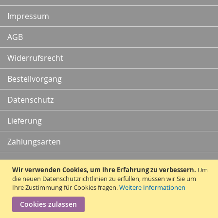
Newsletter:
Impressum
AGB
Widerrufsrecht
Bestellvorgang
Datenschutz
Lieferung
Zahlungsarten
Kontakt
Wir verwenden Cookies, um Ihre Erfahrung zu verbessern.
Um
die neuen Datenschutzrichtlinien zu erfüllen, müssen wir Sie um
Ihre Zustimmung für Cookies fragen.
Weitere Informationen
Vertrag widerrufen
Cookies zulassen
Copyright © 2010 - 2026 Traummatten.de