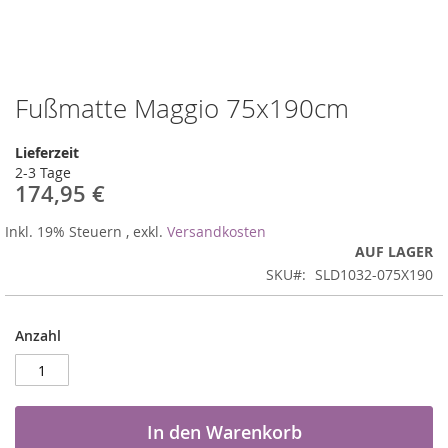
Fußmatte Maggio 75x190cm
Zum
Anfang
der
Lieferzeit
Bildergalerie
2-3 Tage
springen
174,95 €
Inkl. 19% Steuern
,
exkl.
Versandkosten
AUF LAGER
SKU
SLD1032-075X190
Anzahl
In den Warenkorb