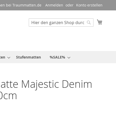
en bei Traummatten.de
Anmelden
Konto erstellen
Mein W
Suche
Suche
ten
Stufenmatten
%SALE%
tte Majestic Denim
0cm