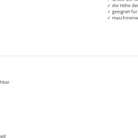
✓ die Höhe de
✓ geeignet fü
✓ maschinenwa
chbar
Bad