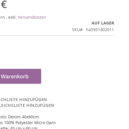
 €
ern
,
exkl.
Versandkosten
AUF LAGER
SKU
ha5951402011
n Warenkorb
CHLISTE HINZUFÜGEN
LEICHSLISTE HINZUFÜGEN
stic Denim 40x60cm
us 100% Polyester Micro Garn
atte: 40 cm x 60 cm