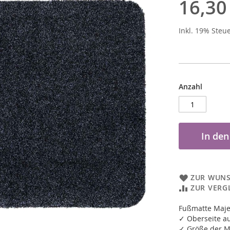
16,30
Inkl. 19% Steu
Anzahl
In de
ZUR WUNS
ZUR VERG
Fußmatte Maje
✓ Oberseite a
✓ Größe der M