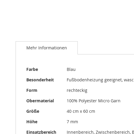
Zum
Anfang
Mehr Informationen
der
Bildergalerie
springen
Mehr
Farbe
Blau
Informationen
Besonderheit
Fußbodenheizung geeignet, was
Form
rechteckig
Obermaterial
100% Polyester Micro Garn
Größe
40 cm x 60 cm
Höhe
7 mm
Einsatzbereich
Innenbereich, Zwischenbereich, 