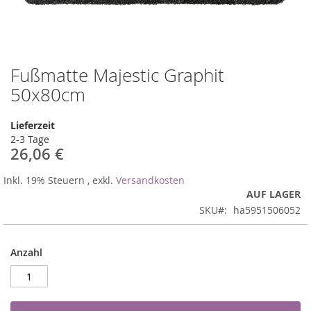
Fußmatte Majestic Graphit
Zum
Anfang
50x80cm
der
Bildergalerie
Lieferzeit
springen
2-3 Tage
26,06 €
Inkl. 19% Steuern
,
exkl.
Versandkosten
AUF LAGER
SKU
ha5951506052
Anzahl