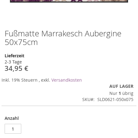
Fußmatte Marrakesch Aubergine
Zum
Anfang
50x75cm
der
Bildergalerie
Lieferzeit
springen
2-3 Tage
34,95 €
Inkl. 19% Steuern
,
exkl.
Versandkosten
AUF LAGER
Nur
1
übrig
SKU
SLD0621-050x075
Anzahl