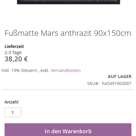
Fußmatte Mars anthrazit 90x150cm
Zum
Anfang
der
Lieferzeit
Bildergalerie
2-3 Tage
springen
38,20 €
Inkl. 19% Steuern
,
exkl.
Versandkosten
AUF LAGER
SKU
ha5491903007
Anzahl
In den Warenkorb