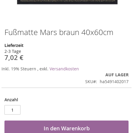
Fußmatte Mars braun 40x60cm
Zum
Anfang
der
Lieferzeit
Bildergalerie
2-3 Tage
springen
7,02 €
Inkl. 19% Steuern
,
exkl.
Versandkosten
AUF LAGER
SKU
ha5491402017
Anzahl
In den Warenkorb