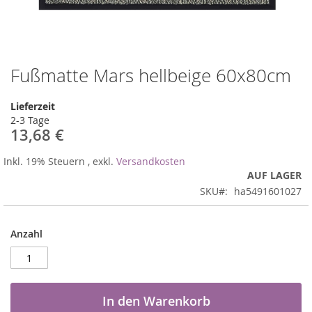
Fußmatte Mars hellbeige 60x80cm
Zum
Anfang
der
Lieferzeit
Bildergalerie
2-3 Tage
springen
13,68 €
Inkl. 19% Steuern
,
exkl.
Versandkosten
AUF LAGER
SKU
ha5491601027
Anzahl
In den Warenkorb