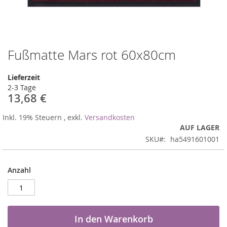
Fußmatte Mars rot 60x80cm
Zum
Anfang
der
Lieferzeit
Bildergalerie
2-3 Tage
springen
13,68 €
Inkl. 19% Steuern
,
exkl.
Versandkosten
AUF LAGER
SKU
ha5491601001
Anzahl
In den Warenkorb