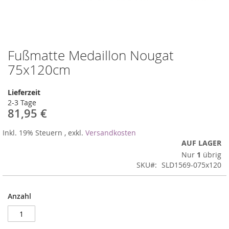
Fußmatte Medaillon Nougat
Zum
Anfang
75x120cm
der
Bildergalerie
Lieferzeit
springen
2-3 Tage
81,95 €
Inkl. 19% Steuern
,
exkl.
Versandkosten
AUF LAGER
Nur
1
übrig
SKU
SLD1569-075x120
Anzahl