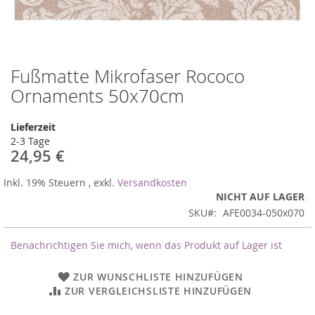
Fußmatte Mikrofaser Rococo
Zum
Anfang
Ornaments 50x70cm
der
Bildergalerie
Lieferzeit
springen
2-3 Tage
24,95 €
Inkl. 19% Steuern
,
exkl.
Versandkosten
NICHT AUF LAGER
SKU
AFE0034-050x070
Benachrichtigen Sie mich, wenn das Produkt auf Lager ist
ZUR WUNSCHLISTE HINZUFÜGEN
ZUR VERGLEICHSLISTE HINZUFÜGEN