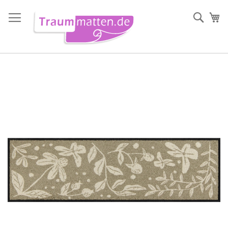
Direkt
zum
Such
Me
Inhalt
Zum
Ende
der
Bildergalerie
springen