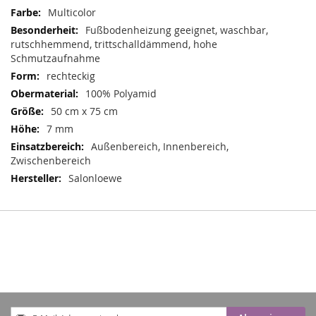
Mehr
Multicolor
Informationen
Fußbodenheizung geeignet, waschbar,
rutschhemmend, trittschalldämmend, hohe
Schmutzaufnahme
rechteckig
100% Polyamid
50 cm x 75 cm
7 mm
Außenbereich, Innenbereich,
Zwischenbereich
Salonloewe
Anmeldung