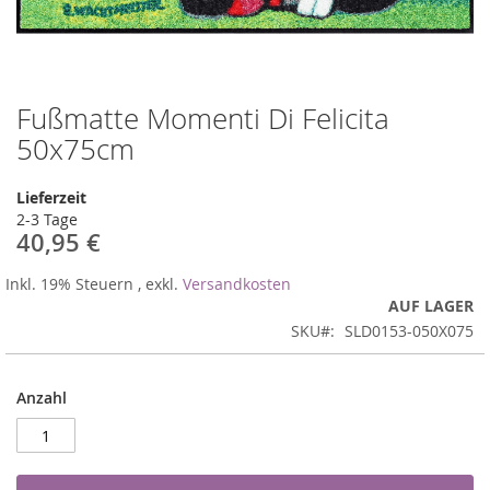
Fußmatte Momenti Di Felicita
Zum
Anfang
50x75cm
der
Bildergalerie
Lieferzeit
springen
2-3 Tage
40,95 €
Inkl. 19% Steuern
,
exkl.
Versandkosten
AUF LAGER
SKU
SLD0153-050X075
Anzahl