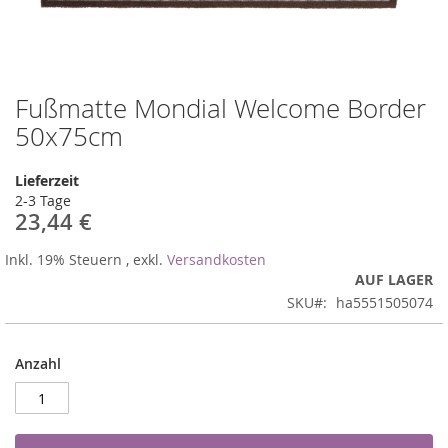
Fußmatte Mondial Welcome Border
Zum
Anfang
50x75cm
der
Bildergalerie
Lieferzeit
springen
2-3 Tage
23,44 €
Inkl. 19% Steuern
,
exkl.
Versandkosten
AUF LAGER
SKU
ha5551505074
Anzahl